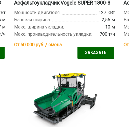
3
Асфальтоукладчик Vogele SUPER 1800-3
Ас
кВт
Мощность двигателя:
127 кВт
Мо
5 м
Базовая ширина:
2,55 м
Ба
7 м
Макс. ширина укладки:
10 м
Ма
т/ч
Макс. производительность укладки:
700 т/ч
Ма
От 50 000
руб. / смена
От
ЗАКАЗАТЬ