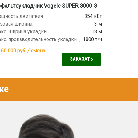
фальтоукладчик Vogele SUPER 3000-3
щность двигателя:
354 кВт
зовая ширина:
3 м
кс. ширина укладки:
18 м
кс. производительность укладки:
1800 т/ч
 60 000
руб. / смена
ЗАКАЗАТЬ
ке