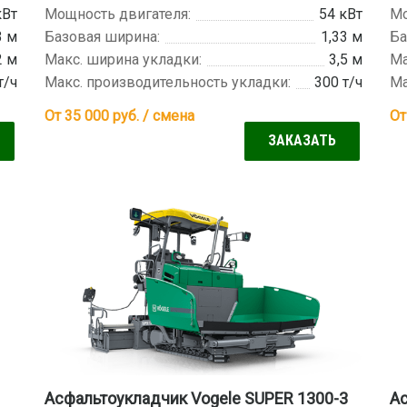
кВт
Мощность двигателя:
54 кВт
Мо
3 м
Базовая ширина:
1,33 м
Ба
2 м
Макс. ширина укладки:
3,5 м
Ма
т/ч
Макс. производительность укладки:
300 т/ч
Ма
От 35 000
руб. / смена
От
ЗАКАЗАТЬ
Асфальтоукладчик Vogele SUPER 1300-3
Ас