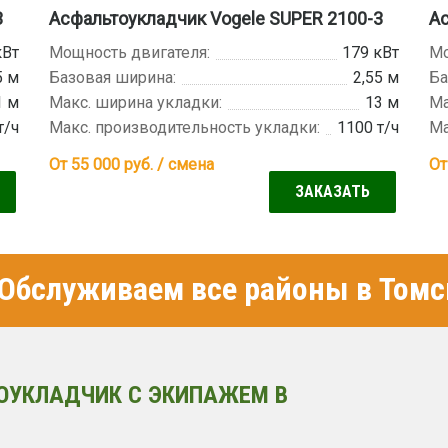
3
Асфальтоукладчик Vogele SUPER 2100-3
Ас
кВт
Мощность двигателя:
179 кВт
Мо
5 м
Базовая ширина:
2,55 м
Ба
1 м
Макс. ширина укладки:
13 м
Ма
т/ч
Макс. производительность укладки:
1100 т/ч
Ма
От 55 000
руб. / смена
От
ЗАКАЗАТЬ
Обслуживаем все районы в Томс
ОУКЛАДЧИК С ЭКИПАЖЕМ В