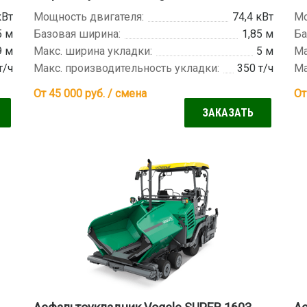
кВт
Мощность двигателя:
74,4 кВт
Мо
5 м
Базовая ширина:
1,85 м
Ба
9 м
Макс. ширина укладки:
5 м
Ма
т/ч
Макс. производительность укладки:
350 т/ч
Ма
От 45 000
руб. / смена
От
ЗАКАЗАТЬ