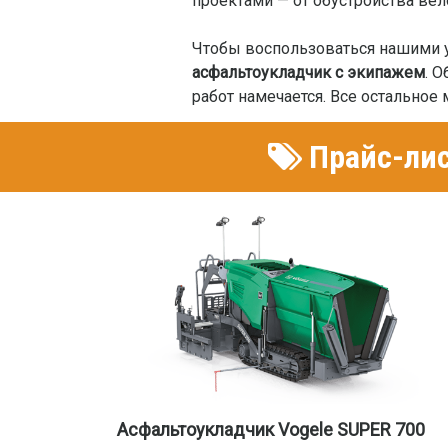
проектами — от обустройства ве
Чтобы воспользоваться нашими у
асфальтоукладчик с экипажем
. 
работ намечается. Все остальное
Прайс-лис
Асфальтоукладчик Vogele SUPER 700