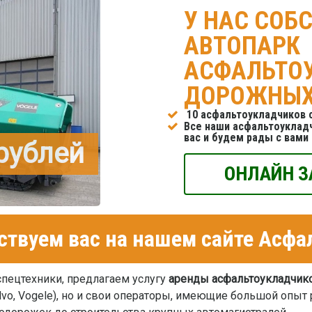
У НАС СОБ
АВТОПАРК
АСФАЛЬТО
ДОРОЖНЫХ
10 асфальтоукладчиков с
Все наши асфальтоуклад
вас и будем рады с вами
 рублей
ОНЛАЙН З
ствуем вас на нашем сайте Асф
 спецтехники, предлагаем услугу
аренды асфальтоукладчик
olvo, Vogele), но и свои операторы, имеющие большой опы