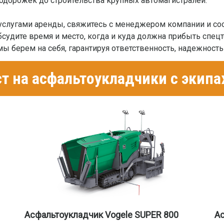
лодорожек до строительства крупных автомагистралей.
слугами аренды, свяжитесь с менеджером компании и соо
Обсудите время и место, когда и куда должна прибыть спец
 мы берем на себя, гарантируя ответственность, надежност
т на асфальтоукладчики c экипа
Асфальтоукладчик Vogele SUPER 800
Ас