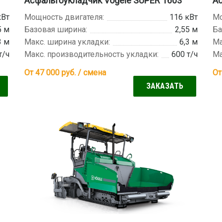
Асфальтоукладчик Vogele SUPER 1603
Ас
кВт
Мощность двигателя:
116 кВт
Мо
5 м
Базовая ширина:
2,55 м
Ба
3 м
Макс. ширина укладки:
6,3 м
Ма
т/ч
Макс. производительность укладки:
600 т/ч
Ма
От 47 000
руб. / смена
От
ЗАКАЗАТЬ